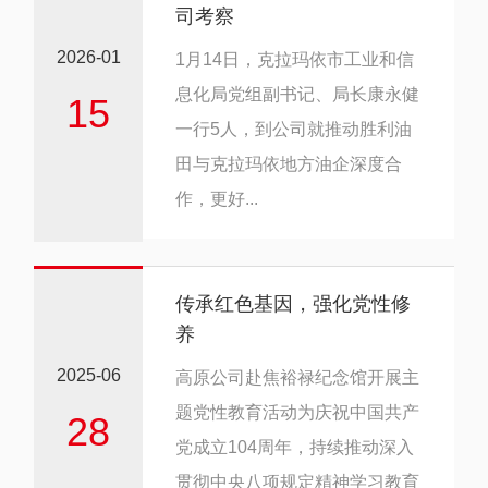
司考察
2026-01
1月14日，克拉玛依市工业和信
息化局党组副书记、局长康永健
15
一行5人，到公司就推动胜利油
田与克拉玛依地方油企深度合
作，更好...
传承红色基因，强化党性修
养
2025-06
高原公司赴焦裕禄纪念馆开展主
题党性教育活动为庆祝中国共产
28
党成立104周年，持续推动深入
贯彻中央八项规定精神学习教育