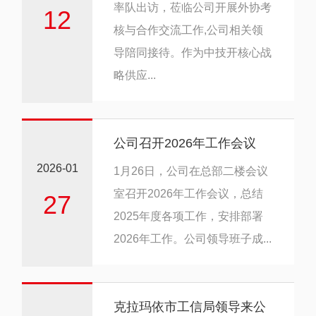
率队出访，莅临公司开展外协考
12
核与合作交流工作,公司相关领
导陪同接待。作为中技开核心战
略供应...
公司召开2026年工作会议
2026-01
1月26日，公司在总部二楼会议
室召开2026年工作会议，总结
27
2025年度各项工作，安排部署
2026年工作。公司领导班子成...
克拉玛依市工信局领导来公