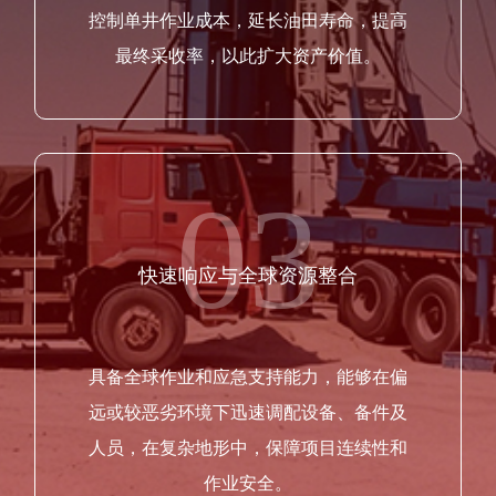
控制单井作业成本，延长油田寿命，提高
最终采收率，以此扩大资产价值。
03
快速响应与全球资源整合
具备全球作业和应急支持能力，能够在偏
远或较恶劣环境下迅速调配设备、备件及
人员，在复杂地形中，保障项目连续性和
作业安全。