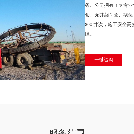
务。公司拥有 3 支专
套、无井架 2 套、撬
800 井次，施工安
障。
一键咨询
服务范围